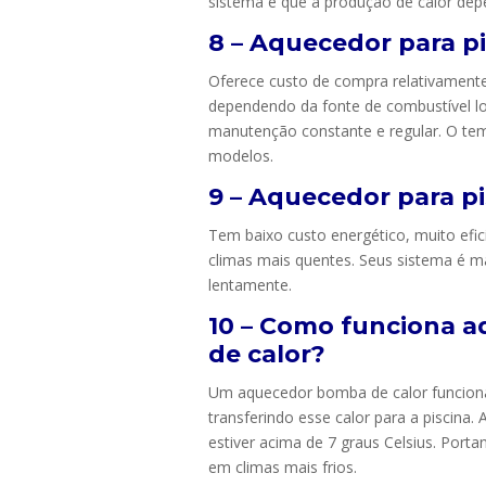
sistema é que a produção de calor depe
8 – Aquecedor para pi
Oferece custo de compra relativamente 
dependendo da fonte de combustível loc
manutenção constante e regular. O te
modelos.
9 – Aquecedor para p
Tem baixo custo energético, muito efici
climas mais quentes. Seus sistema é m
lentamente.
10 – Como funciona a
de calor?
Um aquecedor bomba de calor funciona 
transferindo esse calor para a piscina
estiver acima de 7 graus Celsius. Port
em climas mais frios.