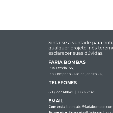
Sinta-se a vontade para ent
qualquer projeto, nós terem
esclarecer suas dúvidas.
FARIA BOMBAS
Rua Estrela, 66,
Rio Comprido - Rio de Janeiro - RJ
TELEFONES
(21) 2273-0041
|
2273-7546
EMAIL
Comercial:
contato@fariabombas.com
Financeiro:
financeiro@fariabombas.c