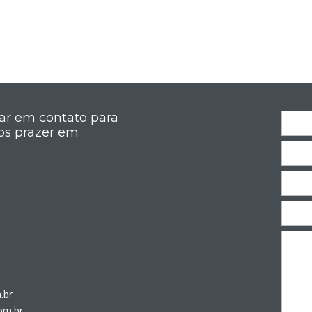
rar em contato para
os prazer em
.br
om.br