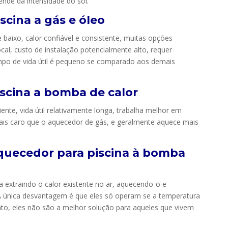
nde da intensidade do sol.
scina a gás e óleo
baixo, calor confiável e consistente, muitas opções
al, custo de instalação potencialmente alto, requer
mpo de vida útil é pequeno se comparado aos demais
iscina a bomba de calor
ente, vida útil relativamente longa, trabalha melhor em
ais caro que o aquecedor de gás, e geralmente aquece mais
quecedor para piscina à bomba
extraindo o calor existente no ar, aquecendo-o e
. A única desvantagem é que eles só operam se a temperatura
anto, eles não são a melhor solução para aqueles que vivem