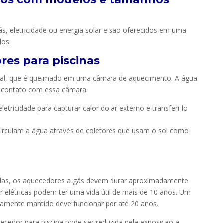
, eletricidade ou energia solar e são oferecidos em uma
los.
res para piscinas
ral, que é queimado em uma câmara de aquecimento. A água
m contato com essa câmara.
tricidade para capturar calor do ar externo e transferi-lo
 circulam a água através de coletores que usam o sol como
as, os aquecedores a gás devem durar aproximadamente
 elétricas podem ter uma vida útil de mais de 10 anos. Um
amente mantido deve funcionar por até 20 anos.
quecedor para piscina pode ser reduzida pela exposição a