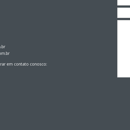
.br
om.br
trar em contato conosco: