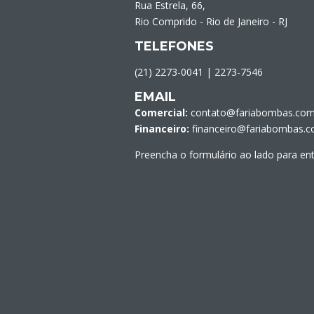
Rua Estrela, 66,
Rio Comprido - Rio de Janeiro - RJ
TELEFONES
(21) 2273-0041
|
2273-7546
EMAIL
Comercial:
contato@fariabombas.com
Financeiro:
financeiro@fariabombas.c
Preencha o formulário ao lado para en