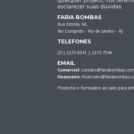
qualquer projeto, nós terem
esclarecer suas dúvidas.
FARIA BOMBAS
Rua Estrela, 66,
Rio Comprido - Rio de Janeiro - RJ
TELEFONES
(21) 2273-0041
|
2273-7546
EMAIL
Comercial:
contato@fariabombas.com
Financeiro:
financeiro@fariabombas.c
Preencha o formulário ao lado para en