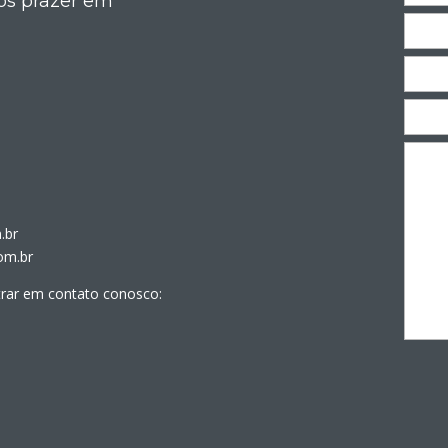
os prazer em
.br
om.br
trar em contato conosco: