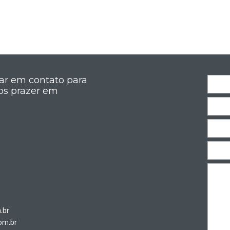
rar em contato para
os prazer em
.br
om.br