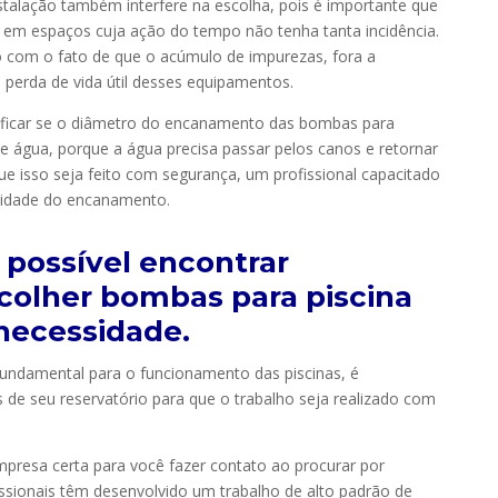
stalação também interfere na escolha, pois é importante que
 em espaços cuja ação do tempo não tenha tanta incidência.
 com o fato de que o acúmulo de impurezas, fora a
 perda de vida útil desses equipamentos.
rificar se o diâmetro do encanamento das bombas para
e água, porque a água precisa passar pelos canos e retornar
e isso seja feito com segurança, um profissional capacitado
acidade do encanamento.
 possível encontrar
scolher bombas para piscina
necessidade.
ndamental para o funcionamento das piscinas, é
s de seu reservatório para que o trabalho seja realizado com
mpresa certa para você fazer contato ao procurar por
issionais têm desenvolvido um trabalho de alto padrão de