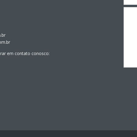
.br
om.br
trar em contato conosco: