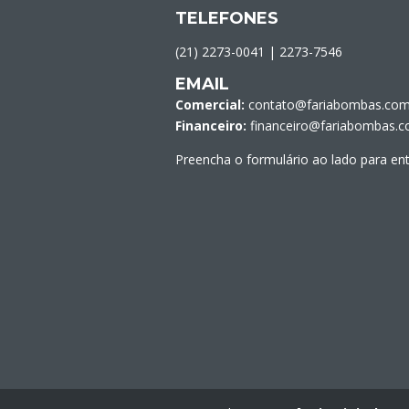
TELEFONES
(21) 2273-0041
|
2273-7546
EMAIL
Comercial:
contato@fariabombas.com
Financeiro:
financeiro@fariabombas.c
Preencha o formulário ao lado para en